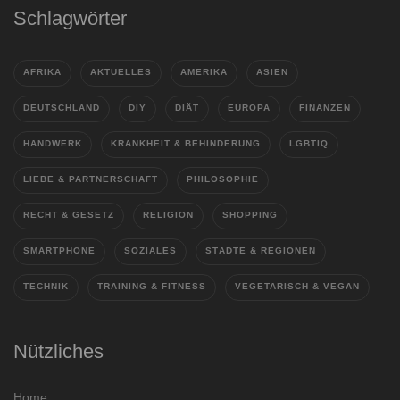
Schlagwörter
AFRIKA
AKTUELLES
AMERIKA
ASIEN
DEUTSCHLAND
DIY
DIÄT
EUROPA
FINANZEN
HANDWERK
KRANKHEIT & BEHINDERUNG
LGBTIQ
LIEBE & PARTNERSCHAFT
PHILOSOPHIE
RECHT & GESETZ
RELIGION
SHOPPING
SMARTPHONE
SOZIALES
STÄDTE & REGIONEN
TECHNIK
TRAINING & FITNESS
VEGETARISCH & VEGAN
Nützliches
Home