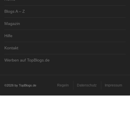
Blogs A – Z
Magazin
Hilfe
Kontakt
Werben auf TopBlogs.de
Regeln
Datenschutz
Impressum
©2026 by TopBlogs.de