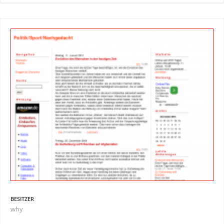
BESITZER
why