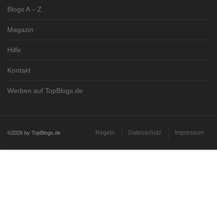
Blogs A – Z
Magazin
Hilfe
Kontakt
Werben auf TopBlogs.de
Regeln
Datenschutz
Impressum
©2026 by TopBlogs.de