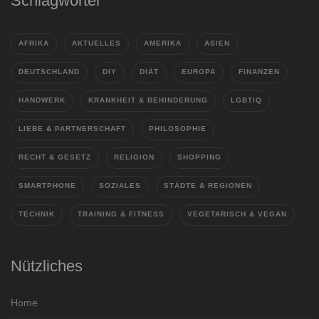
Schlagwörter
AFRIKA
AKTUELLES
AMERIKA
ASIEN
DEUTSCHLAND
DIY
DIÄT
EUROPA
FINANZEN
HANDWERK
KRANKHEIT & BEHINDERUNG
LGBTIQ
LIEBE & PARTNERSCHAFT
PHILOSOPHIE
RECHT & GESETZ
RELIGION
SHOPPING
SMARTPHONE
SOZIALES
STÄDTE & REGIONEN
TECHNIK
TRAINING & FITNESS
VEGETARISCH & VEGAN
Nützliches
Home