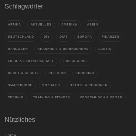
Schlagwörter
AFRIKA
AKTUELLES
AMERIKA
ASIEN
DEUTSCHLAND
DIY
DIÄT
EUROPA
FINANZEN
HANDWERK
KRANKHEIT & BEHINDERUNG
LGBTIQ
LIEBE & PARTNERSCHAFT
PHILOSOPHIE
RECHT & GESETZ
RELIGION
SHOPPING
SMARTPHONE
SOZIALES
STÄDTE & REGIONEN
TECHNIK
TRAINING & FITNESS
VEGETARISCH & VEGAN
Nützliches
Home