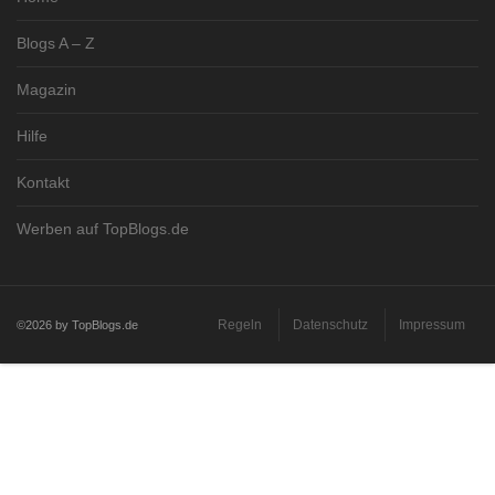
Blogs A – Z
Magazin
Hilfe
Kontakt
Werben auf TopBlogs.de
Regeln
Datenschutz
Impressum
©2026 by TopBlogs.de