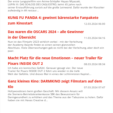
Der erste Langspielfilm von Anime-Schöpfer Hayao Miyazaki,
LUPIN III: DAS SCHLOSS DES CAGLIOSTRO, kehrt 45 Jahre nach
seiner Erstaufführung zurück auf die große Leinwand. Dafür wurde der Klassiker
aufwändig in 4K restaur...
KUNG FU PANDA 4: gewinnt bärenstarke Fanpakete
zum Kinostart
12.03.2024 06:00
Das waren die OSCARS 2024 – alle Gewinner
in der Übersicht
11.03.2024 04:16
Nun ist das Filmjahr 2023 wirklich vorbei - mit der Verleihung
der Academy Awards findet es einen seinen glanzvollen
Abschluss. Viele Überraschungen gab es nicht bei der Verleihung, aber doch ein
paar.
Macht Platz für die neue Emotionen – neuer Trailer für
Pixars INSIDE OUT 2
08.03.2024 08:34
Ich habe ein komisches Gefühl. Genauer gesagt vier. Der neue
Trailer für Pixars INSIDE OUT 2 führt uns wieder in die tiefe
Welt der Gefühle. Und dieses Mal in eines der schlimmsten Kapitel...
Ganz kleines Kino: DARMKINO zeigt Filmstars auf dem
Klo
07.03.2024 07:47
Hollywoodstars beim großen Geschäft: Mit diesem Ansatz will
die Siemens-Betriebskrankenkasse SBK das Bewusstsein für
Darmgesundheit zu erhöhen und das Thema aus der Tabuzone zu holen. Dafür
haben sie mit Havas Creative d...