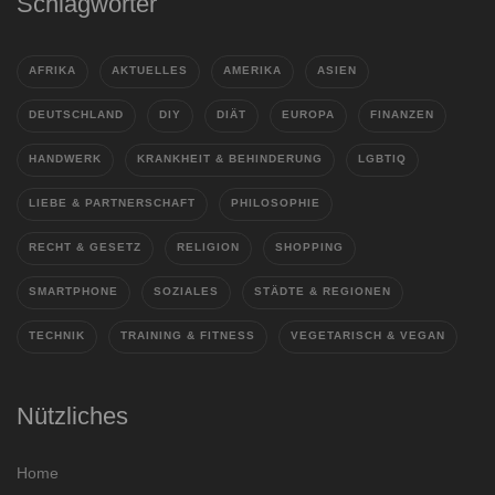
Schlagwörter
AFRIKA
AKTUELLES
AMERIKA
ASIEN
DEUTSCHLAND
DIY
DIÄT
EUROPA
FINANZEN
HANDWERK
KRANKHEIT & BEHINDERUNG
LGBTIQ
LIEBE & PARTNERSCHAFT
PHILOSOPHIE
RECHT & GESETZ
RELIGION
SHOPPING
SMARTPHONE
SOZIALES
STÄDTE & REGIONEN
TECHNIK
TRAINING & FITNESS
VEGETARISCH & VEGAN
Nützliches
Home