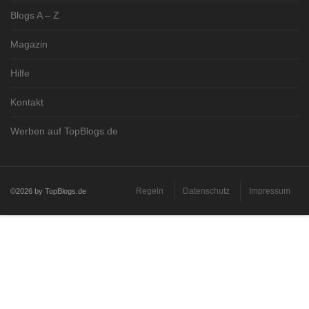
Blogs A – Z
Magazin
Hilfe
Kontakt
Werben auf TopBlogs.de
Regeln
Datenschutz
Impressum
©2026 by TopBlogs.de