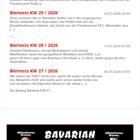
Privatbrauerei Falter [̷...
Biertests KW 29 / 2026
20.07.2026 06:00
Einen schönen Mix an Bierstilen durften wir in der vergangenen
Woche verkosten. Am Start waren das Pfeffer Hell von der
Dampfbierbrauerei Zwiesel, das Zwickl von der Privatbrauerei M.C. Wieningfer, das
[…]
<...
Biertests KW 28 / 2026
13.07.2026 07:00
Zweimal Oberbayern, einmal Niederbayern und einmal
Mittelfranken lautet die geografische Bierbilanz aus KW28. Los
ging’s mit dem Lager vom Brauhaus Höchstadt a. d. Aisch, weiter ging’s mit dem
Alkoholfreie...
Biertests KW 27 / 2026
06.07.2026 07:00
Wie haben die KW27 hinter uns, sprich die ersten sechs Monate
des Bierjahres 2026 sind damit auch schon wieder hinter uns
und wir starten mit folgenden Bieren in die zweite […]
Der Beitrag Biertests KW 27...