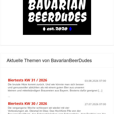
Aktuelle Themen von BavarianBeerDudes
Biertests KW 31 / 2026
03.08.2026 07:00
Die brutale Hitze kommt zurück. Und wie könnte man sich besser
und genussvoller abkühlen als mit einem guten Bier aus unseren
kleinen und mittelständigen Brauereien aus Bayern. Bestens dafür geeignet […]
...
Biertests KW 30 / 2026
27.07.2026 07:00
Die vergangene Woche schlossen wir wieder mit vier
Verkostungen ab. Diesmal im Glas: Das Hochfürst Pils von der
Brauerei Hacklberg, das Schneeböckchen vom Schwarzbräu, dem Festbier von der