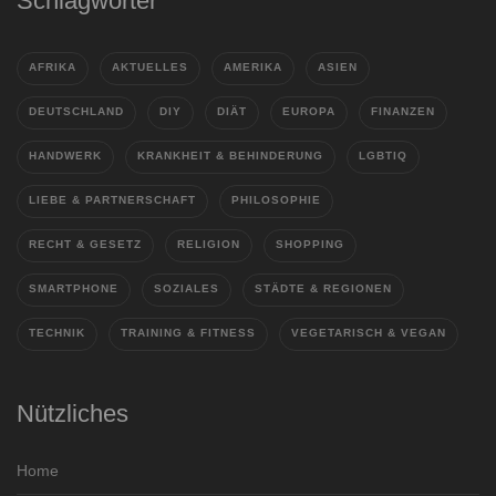
Schlagwörter
AFRIKA
AKTUELLES
AMERIKA
ASIEN
DEUTSCHLAND
DIY
DIÄT
EUROPA
FINANZEN
HANDWERK
KRANKHEIT & BEHINDERUNG
LGBTIQ
LIEBE & PARTNERSCHAFT
PHILOSOPHIE
RECHT & GESETZ
RELIGION
SHOPPING
SMARTPHONE
SOZIALES
STÄDTE & REGIONEN
TECHNIK
TRAINING & FITNESS
VEGETARISCH & VEGAN
Nützliches
Home