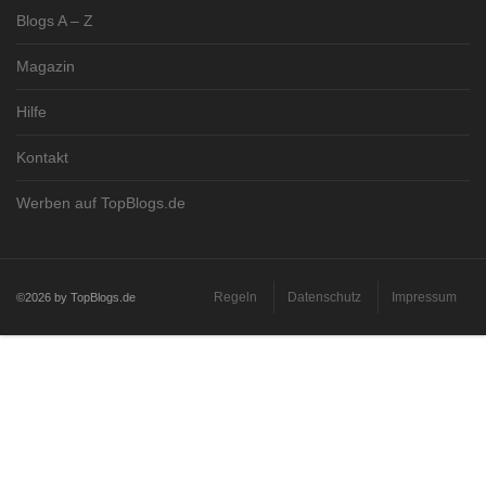
Blogs A – Z
Magazin
Hilfe
Kontakt
Werben auf TopBlogs.de
Regeln
Datenschutz
Impressum
©2026 by TopBlogs.de