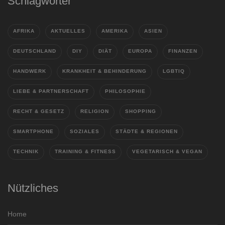
Schlagwörter
AFRIKA
AKTUELLES
AMERIKA
ASIEN
DEUTSCHLAND
DIY
DIÄT
EUROPA
FINANZEN
HANDWERK
KRANKHEIT & BEHINDERUNG
LGBTIQ
LIEBE & PARTNERSCHAFT
PHILOSOPHIE
RECHT & GESETZ
RELIGION
SHOPPING
SMARTPHONE
SOZIALES
STÄDTE & REGIONEN
TECHNIK
TRAINING & FITNESS
VEGETARISCH & VEGAN
Nützliches
Home