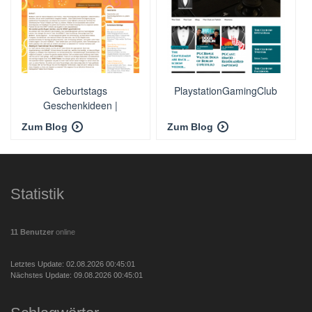
Geburtstags
PlaystationGamingClub
Geschenkideen |
Geschenkgutscheine
Zum Blog
Zum Blog
Statistik
11 Benutzer
online
Letztes Update: 02.08.2026 00:45:01
Nächstes Update: 09.08.2026 00:45:01