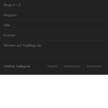
Blogs A – Z
Magazin
Hilfe
Kontakt
Werben auf TopBlogs.de
Regeln
Datenschutz
Impressum
©2026 by TopBlogs.de