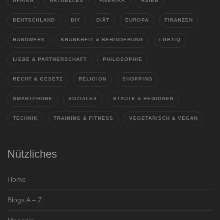
AFRIKA
AKTUELLES
AMERIKA
ASIEN
DEUTSCHLAND
DIY
DIÄT
EUROPA
FINANZEN
HANDWERK
KRANKHEIT & BEHINDERUNG
LGBTIQ
LIEBE & PARTNERSCHAFT
PHILOSOPHIE
RECHT & GESETZ
RELIGION
SHOPPING
SMARTPHONE
SOZIALES
STÄDTE & REGIONEN
TECHNIK
TRAINING & FITNESS
VEGETARISCH & VEGAN
Nützliches
Home
Blogs A – Z