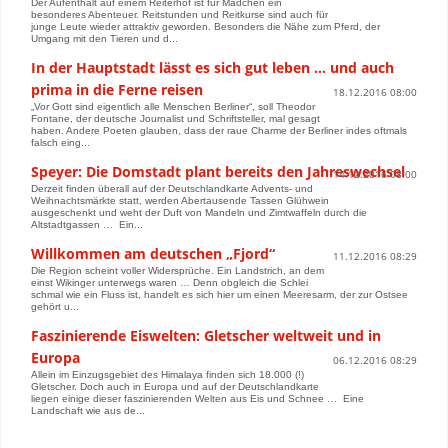
Der Aufenthalt auf einem Reiterhof ist für Mädchen ein
besonderes Abenteuer. Reitstunden und Reitkurse sind auch für
junge Leute wieder attraktiv geworden. Besonders die Nähe zum Pferd, der
Umgang mit den Tieren und d...
In der Hauptstadt lässt es sich gut leben … und auch
prima in die Ferne reisen
18.12.2016 08:00
„Vor Gott sind eigentlich alle Menschen Berliner“, soll Theodor
Fontane, der deutsche Journalist und Schriftsteller, mal gesagt
haben. Andere Poeten glauben, dass der raue Charme der Berliner indes oftmals
falsch eing...
Speyer: Die Domstadt plant bereits den Jahreswechsel
14.12.2016 08:00
Derzeit finden überall auf der Deutschlandkarte Advents- und
Weihnachtsmärkte statt, werden Abertausende Tassen Glühwein
ausgeschenkt und weht der Duft von Mandeln und Zimtwaffeln durch die
Altstadtgassen … Ein...
Willkommen am deutschen „Fjord“
11.12.2016 08:29
Die Region scheint voller Widersprüche. Ein Landstrich, an dem
einst Wikinger unterwegs waren … Denn obgleich die Schlei
schmal wie ein Fluss ist, handelt es sich hier um einen Meeresarm, der zur Ostsee
gehört u...
Faszinierende Eiswelten: Gletscher weltweit und in
Europa
06.12.2016 08:29
Allein im Einzugsgebiet des Himalaya finden sich 18.000 (!)
Gletscher. Doch auch in Europa und auf der Deutschlandkarte
liegen einige dieser faszinierenden Welten aus Eis und Schnee … Eine
Landschaft wie aus de...