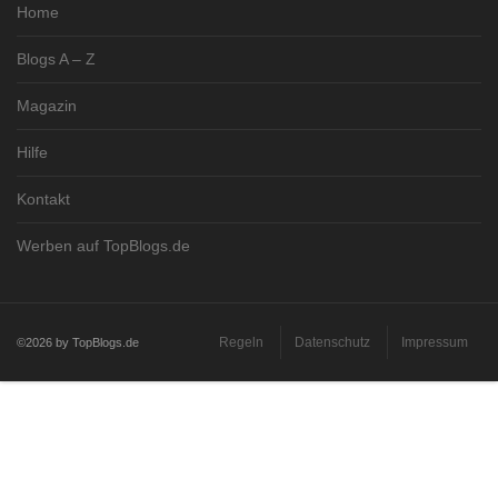
Home
Blogs A – Z
Magazin
Hilfe
Kontakt
Werben auf TopBlogs.de
Regeln
Datenschutz
Impressum
©2026 by TopBlogs.de