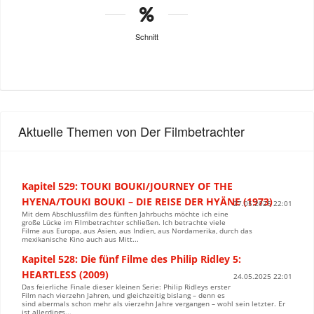
Schnitt
Aktuelle Themen von Der Filmbetrachter
Kapitel 529: TOUKI BOUKI/JOURNEY OF THE
HYENA/TOUKI BOUKI – DIE REISE DER HYÄNE (1973)
27.05.2025 22:01
Mit dem Abschlussfilm des fünften Jahrbuchs möchte ich eine
große Lücke im Filmbetrachter schließen. Ich betrachte viele
Filme aus Europa, aus Asien, aus Indien, aus Nordamerika, durch das
mexikanische Kino auch aus Mitt...
Kapitel 528: Die fünf Filme des Philip Ridley 5:
HEARTLESS (2009)
24.05.2025 22:01
Das feierliche Finale dieser kleinen Serie: Philip Ridleys erster
Film nach vierzehn Jahren, und gleichzeitig bislang – denn es
sind abermals schon mehr als vierzehn Jahre vergangen – wohl sein letzter. Er
ist allerdings...