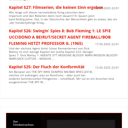
Kapitel 527: Filmserien, die keinen Sinn ergeben
20.05.2025 22:01
Wie lange soll dieser vermaledeite Krieg zwischen dem
Imperium und den Rebellen denn noch dauern? Er dauert jetzt
bald fünfzig Jahre. Gut, in der Geschichte der Menschheit gibt es etwas, das als
„der hundertjährige Krieg...
Kapitel 526: Swingin’ Spies 8: Bob Fleming 1: LE SPIE
UCCIDONO A BEIRUT/SECRET AGENT FIREBALL/BOB
FLEMING HETZT PROFESSOR G. (1965)
17.05.2025 22:01
Und der nächste Agent bitte! Unser Kennenlernen von Dick
Malloy ist erst wenige Kapitel her (siehe Kapitel 523: Swingin’
Spies 7: Dick Malloy 1: AGENTE 077 MISSIONE BLOODY MARY/MISSION BLOODY
MARY/JACK CLIFTON – MISSION ...
Kapitel 525: Der Fluch der Konformität
13.05.2025 22:01
Am Beispiel von THE SPY WHO DUMPED ME/BAD SPIES (2018)
möchte ich aufzeigen, was an RomComs – aber auch bei
anderen kommerziellen Filmgenres – schiefläuft. Mir tut es ein bisschen leid,
ausgerechnet THE SPY W...