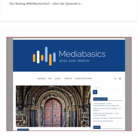
Der Beitrag #WirMachenAuf – über die Dynamik s...