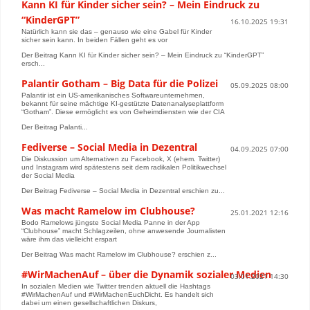
Kann KI für Kinder sicher sein? – Mein Eindruck zu
“KinderGPT”
16.10.2025 19:31
Natürlich kann sie das – genauso wie eine Gabel für Kinder
sicher sein kann. In beiden Fällen geht es vor
Der Beitrag Kann KI für Kinder sicher sein? – Mein Eindruck zu “KinderGPT”
ersch...
Palantir Gotham – Big Data für die Polizei
05.09.2025 08:00
Palantir ist ein US-amerikanisches Softwareunternehmen,
bekannt für seine mächtige KI-gestützte Datenanalyseplattform
“Gotham”. Diese ermöglicht es von Geheimdiensten wie der CIA
Der Beitrag Palanti...
Fediverse – Social Media in Dezentral
04.09.2025 07:00
Die Diskussion um Alternativen zu Facebook, X (ehem. Twitter)
und Instagram wird spätestens seit dem radikalen Politikwechsel
der Social Media
Der Beitrag Fediverse – Social Media in Dezentral erschien zu...
Was macht Ramelow im Clubhouse?
25.01.2021 12:16
Bodo Ramelows jüngste Social Media Panne in der App
“Clubhouse” macht Schlagzeilen, ohne anwesende Journalisten
wäre ihm das vielleicht erspart
Der Beitrag Was macht Ramelow im Clubhouse? erschien z...
#WirMachenAuf – über die Dynamik sozialer Medien
03.01.2021 14:30
In sozialen Medien wie Twitter trenden aktuell die Hashtags
#WirMachenAuf und #WirMachenEuchDicht. Es handelt sich
dabei um einen gesellschaftlichen Diskurs,