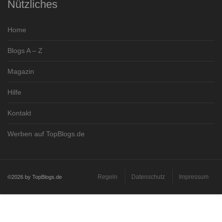
Nützliches
Home
Blogs A – Z
Magazin
Hilfe
Kontakt
Werben auf TopBlogs.de
Regeln
Datenschutz
Impressum
©2026 by TopBlogs.de