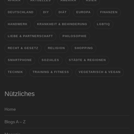
AFRIKA
AKTUELLES
AMERIKA
ASIEN
DEUTSCHLAND
DIY
DIÄT
EUROPA
FINANZEN
HANDWERK
KRANKHEIT & BEHINDERUNG
LGBTIQ
LIEBE & PARTNERSCHAFT
PHILOSOPHIE
RECHT & GESETZ
RELIGION
SHOPPING
SMARTPHONE
SOZIALES
STÄDTE & REGIONEN
TECHNIK
TRAINING & FITNESS
VEGETARISCH & VEGAN
Nützliches
Home
Blogs A – Z