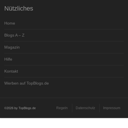
Nützliches
Home
Blogs A – Z
Magazin
Hilfe
Kontakt
Werben auf TopBlogs.de
Regeln
Datenschutz
Impressum
©2026 by TopBlogs.de