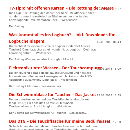
TV-Tipp: Mit offenen Karten – Die Rettung der Meere
15.05.2018 19:57
Die Folge „Die Rettung der Meere“ der Serie „Mit offenen Karten“
auf dem deutsch-französischen Nischensender arte ist eine
hervorragende Dokumentation über … Weiterlesen
Der Beitrag...
Was kommt alles ins Logbuch? – inkl. Downloads für
Logbucheinlagen!
15.05.2018 08:43
Du möchtest mit einem Tauchkurs beginnen oder bist bereits
Taucher? Dann brauchst du ein vernünftiges Logbuch! Doch was
kommt eigentlich … Weiterlesen
Der Beitrag Was kommt alles ins Logbuch? – inkl....
Elektronik unter Wasser – Der Tauchcomputer
13.05.2018 18:09
Du konfigurierst gerade deine Tauchausrüstung und hast alle
Informationen über einen Atemregler, ein Jacket und die ABC-
Ausrüstung zusammen? Dann stellt … Weiterlesen
Der Beitrag Elektronik unter Wasser &#...
Die Schwimmblase für Taucher – Das Jacket
13.05.2018 12:55
Neben dem Atemregler und der Tauchflasche ist das Jacket
(engl. „BCD“) ein absolutes Kernstück für unsere
Tauchausrüstung. Auch hier gibt … Weiterlesen
Der Beitrag Die Schwimmblase für Taucher – Das Jacket...
Das DTG – Die Tauchflasche für meine Bedürfnisse!
13.05.2018 12:00
Sicherlich hast du nach deinem Tauchschein auch schon mit dem
Gedanken gespielt deine eigene Tauchflasche (oder auch dein