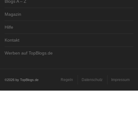
Blogs A – Z
Magazin
Hilfe
Kontakt
Werben auf TopBlogs.de
Regeln
Datenschutz
Impressum
©2026 by TopBlogs.de