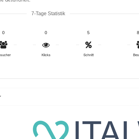
7-Tage Statistik
0
0
5
sucher
Klicks
Schnitt
Bes
r