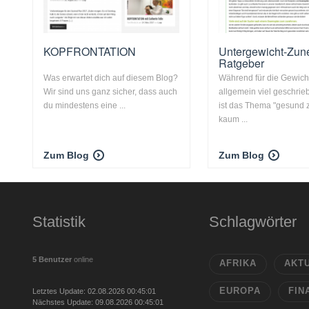
KOPFRONTATION
Untergewicht-Zu
Ratgeber
Was erwartet dich auf diesem Blog?
Während für die Gewic
Wir sind uns ganz sicher, dass auch
allgemein viel geschrie
du mindestens eine ...
ist das Thema "gesund
kaum ...
Zum Blog
Zum Blog
Statistik
Schlagwörter
5 Benutzer
online
AFRIKA
AKT
EUROPA
FIN
Letztes Update: 02.08.2026 00:45:01
Nächstes Update: 09.08.2026 00:45:01