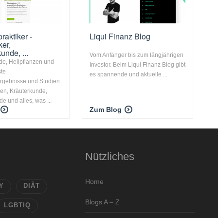
raktiker -
Liqui Finanz Blog
ker,
unde, ...
Vom Anfänger bis zum längjährigen
nde, Heilpflanzen und
Investor. Beim Liqui Finanz Blog gibt
ste
es spannende und aktuelle ...
rgebnisse und Studien
zen, Kräuterkunde,
e und alles, was ...
Zum Blog
Nützliches
Home
Y
DIÄT
Blogs A – Z
LGBTIQ