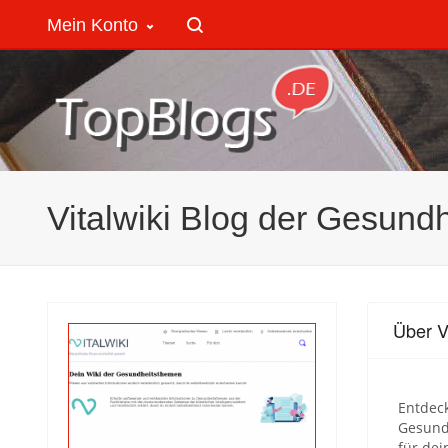
Mein Konto
Vitalwiki Blog der Gesund
Über V
Entdec
Gesundh
für dei