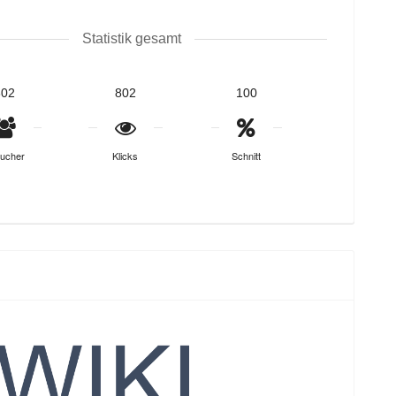
Statistik gesamt
802
802
100
ucher
Klicks
Schnitt