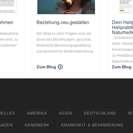
nehmen
Beziehung.neu.gestalten
Dein Heilp
Heilprakti
Naturheilk
htsabnahme
Der Blog zu allen Fragen rund um
...Kräuterku
ben wird, so
(toxische) Beziehungen, gesunde,
mehr / Neue
 zunehmen"
förderliche Beziehungsgestaltung
Forschungse
und persönliche Weiterentwicklung
zu Heilpflan
Naturheilkund
Zum Blog
Zum Blog
UELLES
AMERIKA
ASIEN
DEUTSCHLAND
DI
ANZEN
HANDWERK
KRANKHEIT & BEHINDERUNG