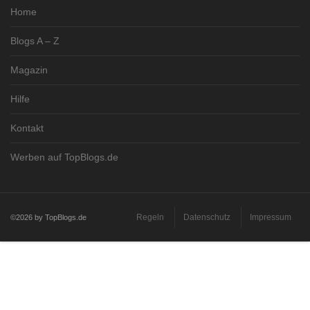
Home
Blogs A – Z
Magazin
Hilfe
Kontakt
Werben auf TopBlogs.de
Regeln
Datenschutz
Impressum
©2026 by TopBlogs.de