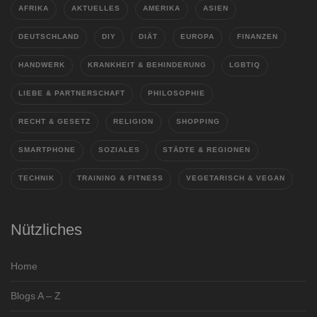
AFRIKA
AKTUELLES
AMERIKA
ASIEN
DEUTSCHLAND
DIY
DIÄT
EUROPA
FINANZEN
HANDWERK
KRANKHEIT & BEHINDERUNG
LGBTIQ
LIEBE & PARTNERSCHAFT
PHILOSOPHIE
RECHT & GESETZ
RELIGION
SHOPPING
SMARTPHONE
SOZIALES
STÄDTE & REGIONEN
TECHNIK
TRAINING & FITNESS
VEGETARISCH & VEGAN
Nützliches
Home
Blogs A – Z