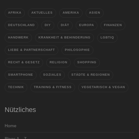
AFRIKA
AKTUELLES
AMERIKA
ASIEN
DEUTSCHLAND
DIY
DIÄT
EUROPA
FINANZEN
HANDWERK
KRANKHEIT & BEHINDERUNG
LGBTIQ
LIEBE & PARTNERSCHAFT
PHILOSOPHIE
RECHT & GESETZ
RELIGION
SHOPPING
SMARTPHONE
SOZIALES
STÄDTE & REGIONEN
TECHNIK
TRAINING & FITNESS
VEGETARISCH & VEGAN
Nützliches
Home
Blogs A – Z