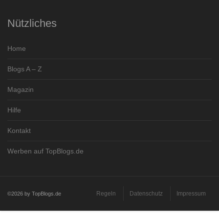
Nützliches
Home
Blogs A – Z
Magazin
Hilfe
Kontakt
Werben auf TopBlogs.de
Regeln
Datenschutz
Impressum
©2026 by TopBlogs.de