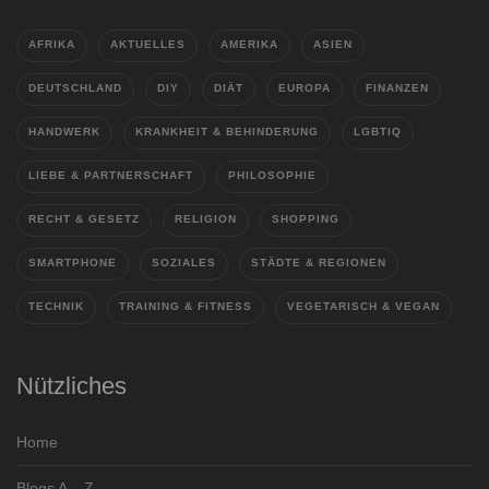
AFRIKA
AKTUELLES
AMERIKA
ASIEN
DEUTSCHLAND
DIY
DIÄT
EUROPA
FINANZEN
HANDWERK
KRANKHEIT & BEHINDERUNG
LGBTIQ
LIEBE & PARTNERSCHAFT
PHILOSOPHIE
RECHT & GESETZ
RELIGION
SHOPPING
SMARTPHONE
SOZIALES
STÄDTE & REGIONEN
TECHNIK
TRAINING & FITNESS
VEGETARISCH & VEGAN
Nützliches
Home
Blogs A – Z