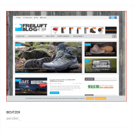
BESITZER
aender_