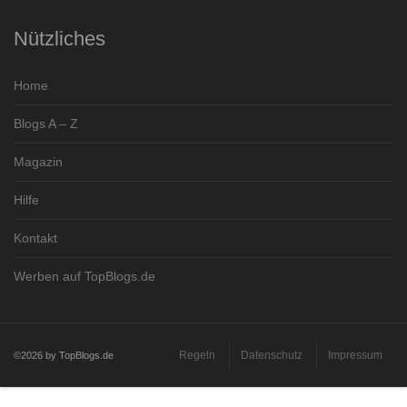
Nützliches
Home
Blogs A – Z
Magazin
Hilfe
Kontakt
Werben auf TopBlogs.de
Regeln
Datenschutz
Impressum
©2026 by TopBlogs.de