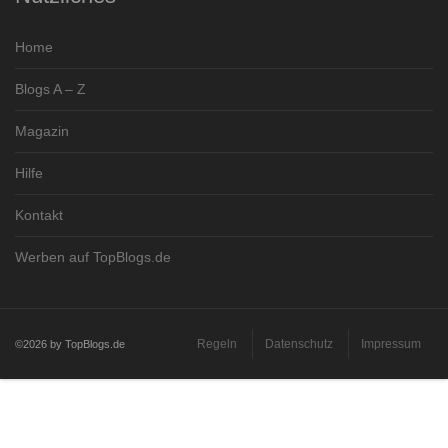
Home
Blogs A – Z
Magazin
Hilfe
Kontakt
Werben auf TopBlogs.de
Regeln
Datenschutz
Impressum
©2026 by TopBlogs.de