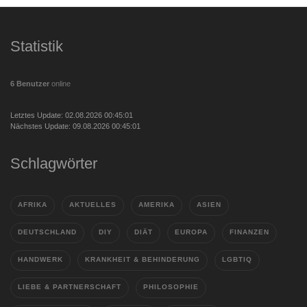
Statistik
6 Benutzer
online
Letztes Update: 02.08.2026 00:45:01
Nächstes Update: 09.08.2026 00:45:01
Schlagwörter
AFRIKA
AKTUELLES
AMERIKA
ASIEN
DEUTSCHLAND
DIY
DIÄT
EUROPA
FINANZEN
HANDWERK
KRANKHEIT & BEHINDERUNG
LGBTIQ
LIEBE & PARTNERSCHAFT
PHILOSOPHIE