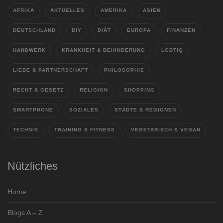
AFRIKA
AKTUELLES
AMERIKA
ASIEN
DEUTSCHLAND
DIY
DIÄT
EUROPA
FINANZEN
HANDWERK
KRANKHEIT & BEHINDERUNG
LGBTIQ
LIEBE & PARTNERSCHAFT
PHILOSOPHIE
RECHT & GESETZ
RELIGION
SHOPPING
SMARTPHONE
SOZIALES
STÄDTE & REGIONEN
TECHNIK
TRAINING & FITNESS
VEGETARISCH & VEGAN
Nützliches
Home
Blogs A – Z