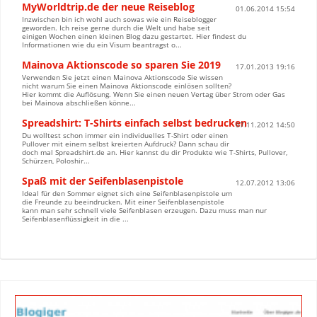
MyWorldtrip.de der neue Reiseblog
01.06.2014 15:54
Inzwischen bin ich wohl auch sowas wie ein Reiseblogger
geworden. Ich reise gerne durch die Welt und habe seit
einigen Wochen einen kleinen Blog dazu gestartet. Hier findest du
Informationen wie du ein Visum beantragst o...
Mainova Aktionscode so sparen Sie 2019
17.01.2013 19:16
Verwenden Sie jetzt einen Mainova Aktionscode Sie wissen
nicht warum Sie einen Mainova Aktionscode einlösen sollten?
Hier kommt die Auflösung. Wenn Sie einen neuen Vertag über Strom oder Gas
bei Mainova abschließen könne...
Spreadshirt: T-Shirts einfach selbst bedrucken
07.11.2012 14:50
Du wolltest schon immer ein individuelles T-Shirt oder einen
Pullover mit einem selbst kreierten Aufdruck? Dann schau dir
doch mal Spreadshirt.de an. Hier kannst du dir Produkte wie T-Shirts, Pullover,
Schürzen, Poloshir...
Spaß mit der Seifenblasenpistole
12.07.2012 13:06
Ideal für den Sommer eignet sich eine Seifenblasenpistole um
die Freunde zu beeindrucken. Mit einer Seifenblasenpistole
kann man sehr schnell viele Seifenblasen erzeugen. Dazu muss man nur
Seifenblasenflüssigkeit in die ...