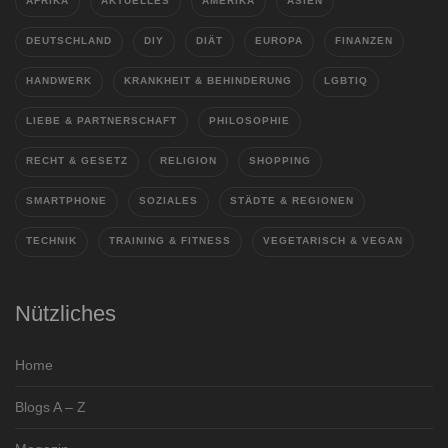
AFRIKA
AKTUELLES
AMERIKA
ASIEN
DEUTSCHLAND
DIY
DIÄT
EUROPA
FINANZEN
HANDWERK
KRANKHEIT & BEHINDERUNG
LGBTIQ
LIEBE & PARTNERSCHAFT
PHILOSOPHIE
RECHT & GESETZ
RELIGION
SHOPPING
SMARTPHONE
SOZIALES
STÄDTE & REGIONEN
TECHNIK
TRAINING & FITNESS
VEGETARISCH & VEGAN
Nützliches
Home
Blogs A – Z