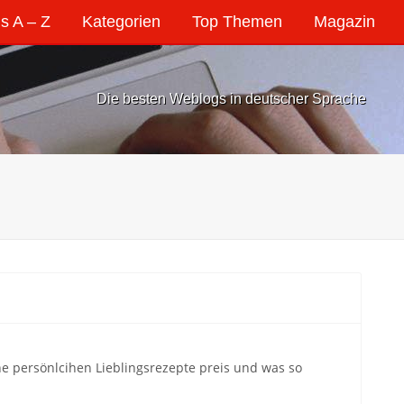
s A – Z
Kategorien
Top Themen
Magazin
Die besten Weblogs in deutscher Sprache
ine persönlcihen Lieblingsrezepte preis und was so