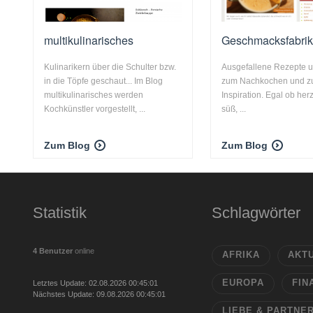
multikulinarisches
Geschmacksfabri
Kulinarikern über die Schulter bzw.
Ausgefallene Rezepte 
in die Töpfe geschaut... Im Blog
zum Nachkochen und z
multikulinarisches werden
Inspiration. Egal ob her
Kochkünstler vorgestellt, ...
süß, ...
Zum Blog
Zum Blog
Statistik
Schlagwörter
4 Benutzer
online
AFRIKA
AKT
EUROPA
FIN
Letztes Update: 02.08.2026 00:45:01
Nächstes Update: 09.08.2026 00:45:01
LIEBE & PARTNE