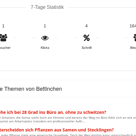
7-Tage Statistik
1
1
4
16
sucher
Klicks
Schnitt
Bes
le Themen von Bettinchen
he ich bei 28 Grad ins Büro an, ohne zu schwitzen?
m Schatten, die Sonne steht hoch am Himmel und bereits der Weg ins Büro fühlt sich an wie
wartet am Arbeitsplatz trotzdem ein professioneller Auftr...
terscheiden sich Pflanzen aus Samen und Stecklingen?
 jeder Pflanze steht eine genetische Grundlage. Doch der Weg dorthin kann unterschiedlich