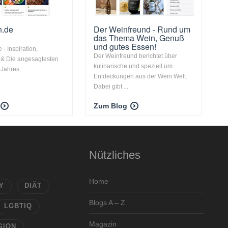
n.de
Der Weinfreund - Rund um
das Thema Wein, Genuß
und gutes Essen!
- Inspiration,
Der Weinfreund berichtet über
 & Die angesagtesten
kulinarische und speziell um
 Jahres
Entdeckungen aus der Wein Welt.
Dabei gibt ...
Zum Blog
Nützliches
Home
Y
DIÄT
Blogs A – Z
LGBTIQ
Magazin
GION