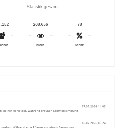
Statistik gesamt
4,152
208,656
78
ucher
Klicks
Schnitt
17.07.2026 14:03
 ein kleiner Härtetest. Während draußen Sommerstimmung
16.07.2026 09:24
 aussehen. Während eine Pflanze aus einem Samen neu