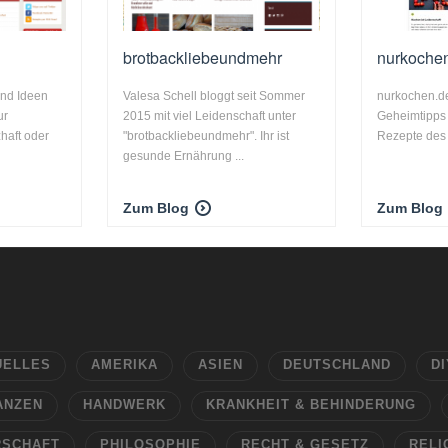
k
brotbackliebeundmehr
nurkoche
und Ideen
Valesa Schell bloggt seit Sommer
nurkochen.de 
ur
2015 mit viel Leidenschaft unter
Geheimtipps
zhaft oder
"brotbackliebeundmehr". Ihr ist
Rezepte des
gesunde Ernährung ...
Zum Blog
Zum Blog
UELLES
AMERIKA
ASIEN
DEUTSCHLAND
DI
ANZEN
HANDWERK
KRANKHEIT & BEHINDERUNG
RSCHAFT
PHILOSOPHIE
RECHT & GESETZ
RELI