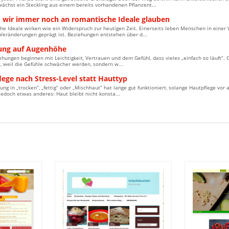
wächst ein Steckling aus einem bereits vorhandenen Pflanzent...
wir immer noch an romantische Ideale glauben
e Ideale wirken wie ein Widerspruch zur heutigen Zeit. Einerseits leben Menschen in einer We
Veränderungen geprägt ist. Beziehungen entstehen über d...
ung auf Augenhöhe
ehungen beginnen mit Leichtigkeit, Vertrauen und dem Gefühl, dass vieles „einfach so läuft“. 
t, weil die Gefühle schwächer werden, sondern w...
ege nach Stress-Level statt Hauttyp
lung in „trocken“, „fettig“ oder „Mischhaut“ hat lange gut funktioniert, solange Hautpflege vor
 jedoch etwas anderes: Haut bleibt nicht konsta...