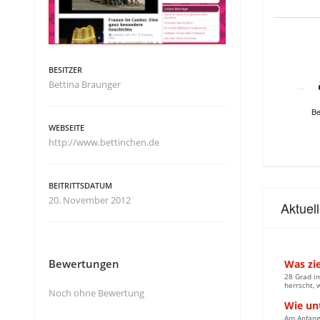
BESITZER
Bettina Braunger
Be
WEBSEITE
http://www.bettinchen.de
BEITRITTSDATUM
20. November 2012
Aktuel
Bewertungen
Was zie
28 Grad i
herrscht, 
Noch ohne Bewertung
Wie un
Am Anfang