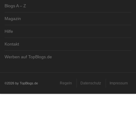
Blogs A – Z
Magazin
Hilfe
Kontakt
Werben auf TopBlogs.de
Regeln
Datenschutz
Impressum
©2026 by TopBlogs.de