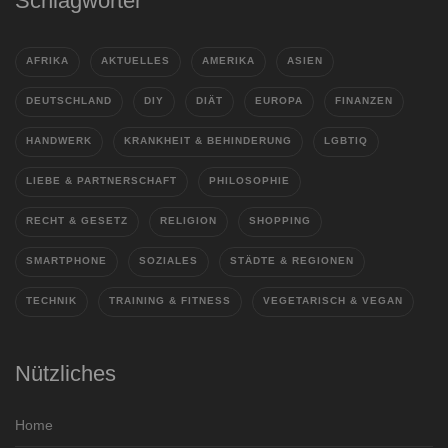
Schlagwörter
AFRIKA
AKTUELLES
AMERIKA
ASIEN
DEUTSCHLAND
DIY
DIÄT
EUROPA
FINANZEN
HANDWERK
KRANKHEIT & BEHINDERUNG
LGBTIQ
LIEBE & PARTNERSCHAFT
PHILOSOPHIE
RECHT & GESETZ
RELIGION
SHOPPING
SMARTPHONE
SOZIALES
STÄDTE & REGIONEN
TECHNIK
TRAINING & FITNESS
VEGETARISCH & VEGAN
Nützliches
Home