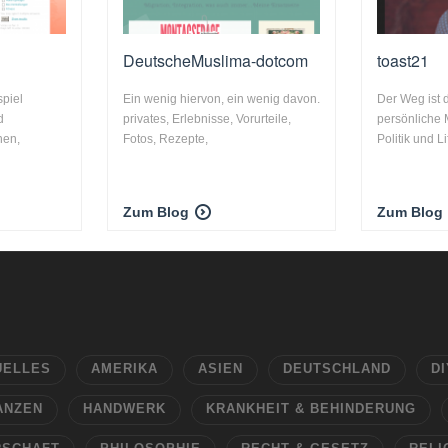
DeutscheMuslima-dotcom
toast21
spiel
Ein wenig hiervon, ein wenig davon.
Der Weg ist 
d
privates, Erlebnisse, Vorurteile,
persönliche 
hen,
Fotos, Rezepte,
Politik und Li
Zum Blog
Zum Blog
UELLES
AMERIKA
ASIEN
DEUTSCHLAND
DI
ANZEN
HANDWERK
KRANKHEIT & BEHINDERUNG