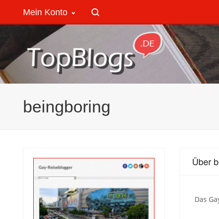
Mein Konto
beingboring
Über b
Das Gay