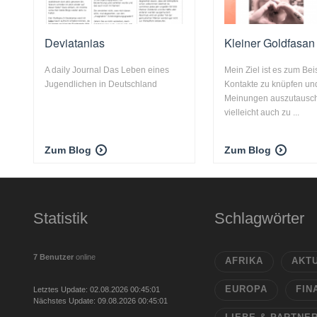
Deviatanias
Kleiner Goldfasan
A daily Journal Das Leben eines
Mein Ziel ist es zum Bei
Jugendlichen in Deutschland
Kontakte zu knüpfen un
Meinungen auszutausc
vielleicht auch zu ...
Zum Blog
Zum Blog
Statistik
Schlagwörter
7 Benutzer
online
AFRIKA
AKT
EUROPA
FIN
Letztes Update: 02.08.2026 00:45:01
Nächstes Update: 09.08.2026 00:45:01