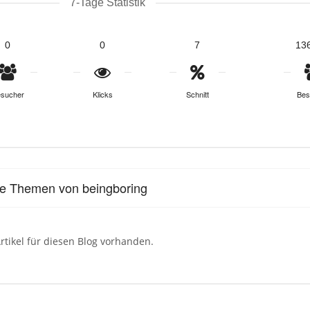
7-Tage Statistik
0
0
7
13
sucher
Klicks
Schnitt
Bes
le Themen von beingboring
rtikel für diesen Blog vorhanden.