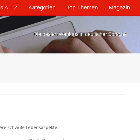
s A – Z
Kategorien
Top Themen
Magazin
Die besten Weblogs in deutscher Sprache
dere schwule Lebensaspekte.