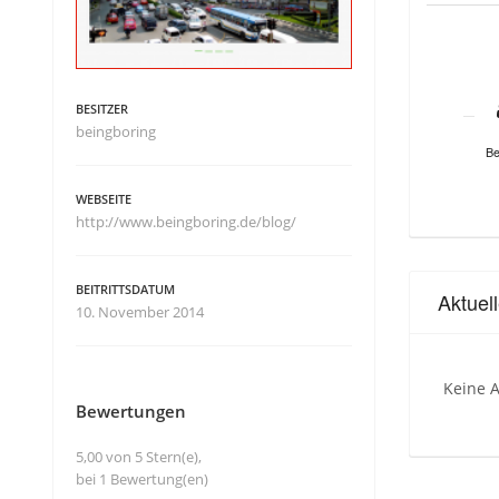
BESITZER
beingboring
Be
WEBSEITE
http://www.beingboring.de/blog/
BEITRITTSDATUM
Aktuel
10. November 2014
Keine A
Bewertungen
5,00 von 5 Stern(e),
bei 1 Bewertung(en)