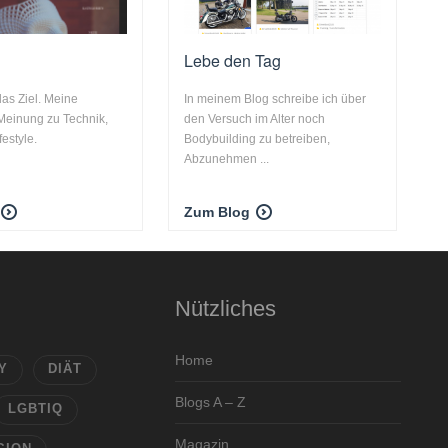
Lebe den Tag
das Ziel. Meine
In meinem Blog schreibe ich über
Meinung zu Technik,
den Versuch im Alter noch
festyle.
Bodybuilding zu betreiben,
Abzunehmen ...
Zum Blog
Nützliches
Home
Y
DIÄT
Blogs A – Z
LGBTIQ
Magazin