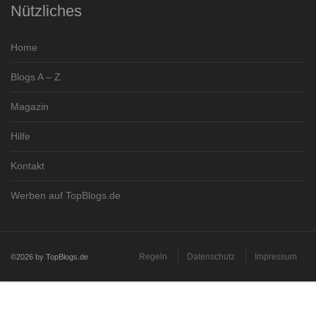
Nützliches
Home
Blogs A – Z
Magazin
Hilfe
Kontakt
Werben auf TopBlogs.de
Regeln
Datenschutz
Impressum
©2026 by TopBlogs.de