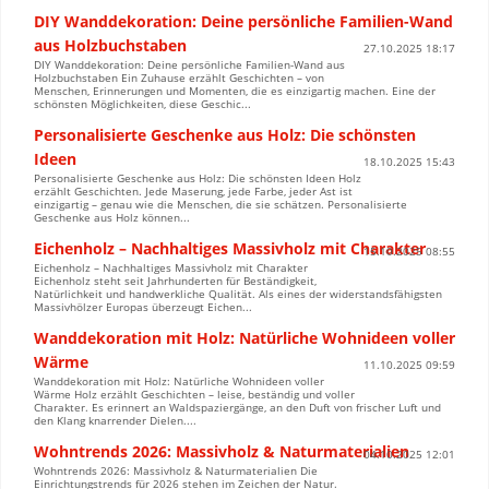
DIY Wanddekoration: Deine persönliche Familien-Wand
aus Holzbuchstaben
27.10.2025 18:17
DIY Wanddekoration: Deine persönliche Familien-Wand aus
Holzbuchstaben Ein Zuhause erzählt Geschichten – von
Menschen, Erinnerungen und Momenten, die es einzigartig machen. Eine der
schönsten Möglichkeiten, diese Geschic...
Personalisierte Geschenke aus Holz: Die schönsten
Ideen
18.10.2025 15:43
Personalisierte Geschenke aus Holz: Die schönsten Ideen Holz
erzählt Geschichten. Jede Maserung, jede Farbe, jeder Ast ist
einzigartig – genau wie die Menschen, die sie schätzen. Personalisierte
Geschenke aus Holz können...
Eichenholz – Nachhaltiges Massivholz mit Charakter
15.10.2025 08:55
Eichenholz – Nachhaltiges Massivholz mit Charakter
Eichenholz steht seit Jahrhunderten für Beständigkeit,
Natürlichkeit und handwerkliche Qualität. Als eines der widerstandsfähigsten
Massivhölzer Europas überzeugt Eichen...
Wanddekoration mit Holz: Natürliche Wohnideen voller
Wärme
11.10.2025 09:59
Wanddekoration mit Holz: Natürliche Wohnideen voller
Wärme Holz erzählt Geschichten – leise, beständig und voller
Charakter. Es erinnert an Waldspaziergänge, an den Duft von frischer Luft und
den Klang knarrender Dielen....
Wohntrends 2026: Massivholz & Naturmaterialien
04.10.2025 12:01
Wohntrends 2026: Massivholz & Naturmaterialien Die
Einrichtungstrends für 2026 stehen im Zeichen der Natur.