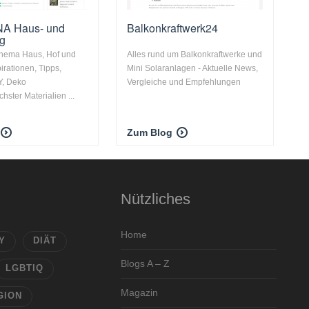
NA Haus- und
Balkonkraftwerk24
og
hema Haus, Hof und
Alles rund um Balkonkraftwerke und
irationen, Tipps,
Mini Solaranlagen - Aktuelle News,
Y, Deko
Vergleiche und Empfehlungen
chster Materialien ...
Zum Blog
Nützliches
Home
Y
DIÄT
Blogs A – Z
LGBTIQ
Magazin
GION