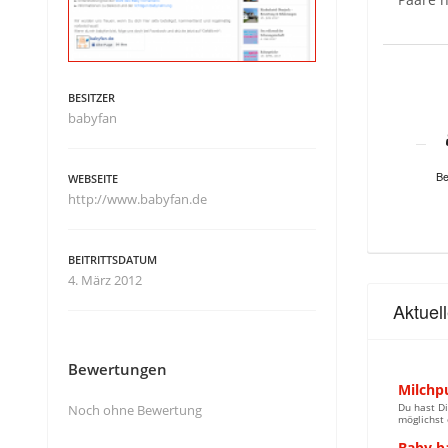
BESITZER
babyfan
Be
WEBSEITE
http://www.babyfan.de
BEITRITTSDATUM
4. März 2012
Aktuel
Bewertungen
Milchp
Du hast Di
Noch ohne Bewertung
möglichst 
Baby b