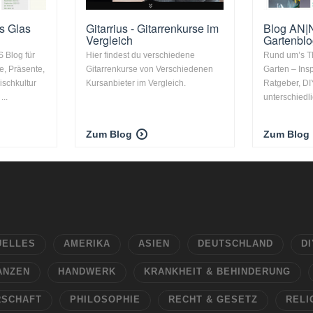
s Glas
Gitarrius - Gitarrenkurse im
Blog AN|
Vergleich
Gartenbl
Blog für
Hier findest du verschiedene
Rund um’s T
e, Präsente,
Gitarrenkurse von Verschiedenen
Garten – Insp
schkultur
Kursanbieter im Vergleich.
Ratgeber, DI
...
unterschiedli
Zum Blog
Zum Blog
UELLES
AMERIKA
ASIEN
DEUTSCHLAND
DI
ANZEN
HANDWERK
KRANKHEIT & BEHINDERUNG
RSCHAFT
PHILOSOPHIE
RECHT & GESETZ
RELI