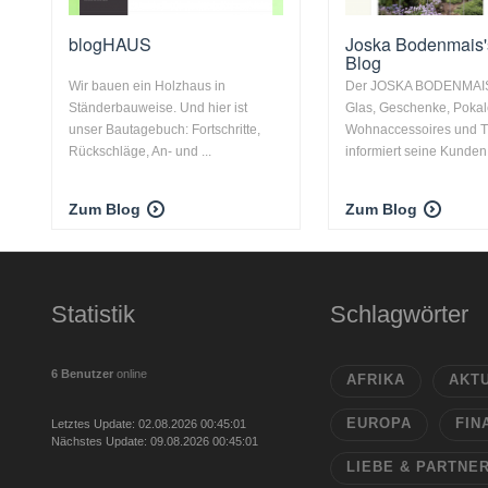
blogHAUS
Joska Bodenmais'
Blog
Wir bauen ein Holzhaus in
Der JOSKA BODENMAIS 
Ständerbauweise. Und hier ist
Glas, Geschenke, Pokal
unser Bautagebuch: Fortschritte,
Wohnaccessoires und Ti
Rückschläge, An- und ...
informiert seine Kunden 
Zum Blog
Zum Blog
Statistik
Schlagwörter
6 Benutzer
online
AFRIKA
AKT
EUROPA
FIN
Letztes Update: 02.08.2026 00:45:01
Nächstes Update: 09.08.2026 00:45:01
LIEBE & PARTNE