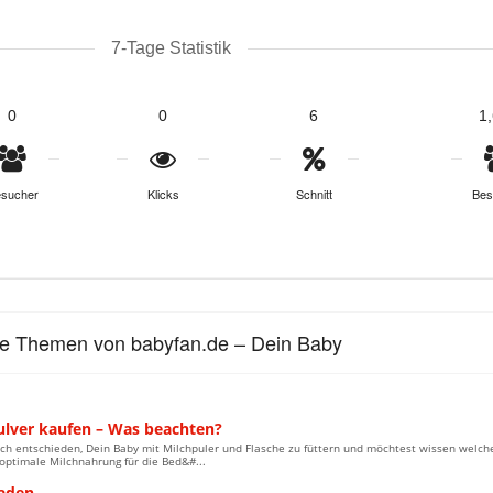
7-Tage Statistik
0
0
6
1
sucher
Klicks
Schnitt
Bes
le Themen von babyfan.de – Dein Baby
ulver kaufen – Was beachten?
ch entschieden, Dein Baby mit Milchpuler und Flasche zu füttern und möchtest wissen welche
optimale Milchnahrung für die Bed&#...
aden