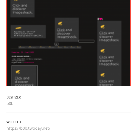
BESITZER
b0b
WEBSEITE
https://b0b.twoday.net/