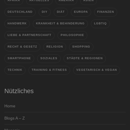
AFRIKA
AKTUELLES
AMERIKA
ASIEN
DEUTSCHLAND
DIY
DIÄT
EUROPA
FINANZEN
HANDWERK
KRANKHEIT & BEHINDERUNG
LGBTIQ
LIEBE & PARTNERSCHAFT
PHILOSOPHIE
RECHT & GESETZ
RELIGION
SHOPPING
SMARTPHONE
SOZIALES
STÄDTE & REGIONEN
TECHNIK
TRAINING & FITNESS
VEGETARISCH & VEGAN
Nützliches
Home
Blogs A – Z