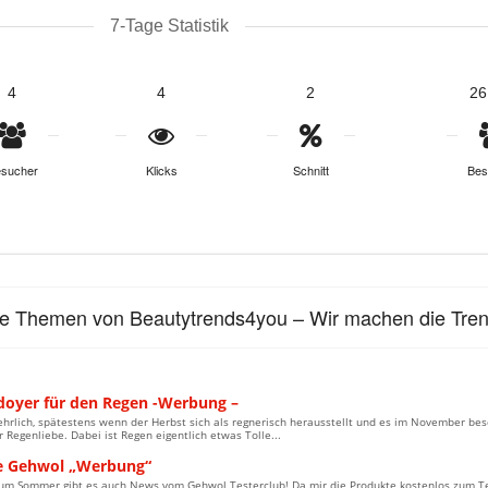
7-Tage Statistik
4
4
2
26
sucher
Klicks
Schnitt
Bes
le Themen von Beautytrends4you – Wir machen die Tre
ädoyer für den Regen -Werbung –
ehrlich, spätestens wenn der Herbst sich als regnerisch herausstellt und es im November bes
r Regenliebe. Dabei ist Regen eigentlich etwas Tolle...
e Gehwol „Werbung“
m Sommer gibt es auch News vom Gehwol Testerclub! Da mir die Produkte kostenlos zum Test 