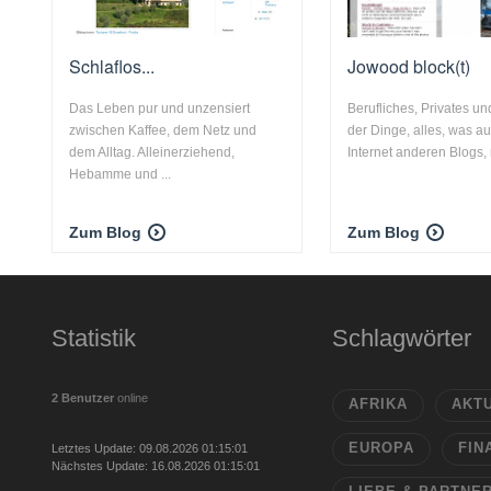
Schlaflos...
Jowood block(t)
Das Leben pur und unzensiert
Berufliches, Privates un
zwischen Kaffee, dem Netz und
der Dinge, alles, was a
dem Alltag. Alleinerziehend,
Internet anderen Blogs, 
Hebamme und ...
Zum Blog
Zum Blog
Statistik
Schlagwörter
2 Benutzer
online
AFRIKA
AKT
EUROPA
FIN
Letztes Update: 09.08.2026 01:15:01
Nächstes Update: 16.08.2026 01:15:01