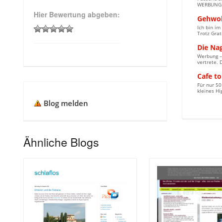
WERBUNG. E
Hier Bewertung abgeben:
Gehwol
Ich bin i
Trotz Grati
Die Na
Werbung – 
vertrete. 
Cafe to
Für nur 5
kleines Hi
Blog melden
Ähnliche Blogs