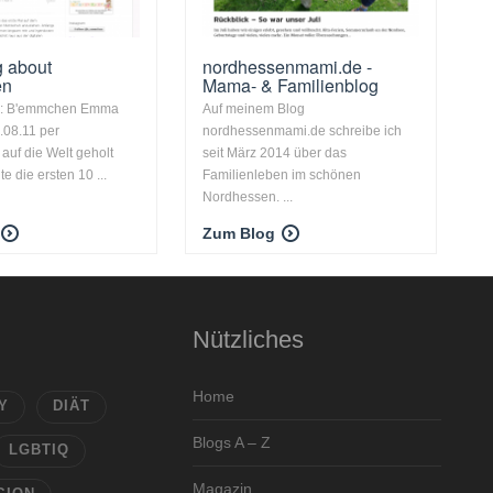
g about
nordhessenmami.de -
en
Mama- & Familienblog
n: B'emmchen Emma
Auf meinem Blog
.08.11 per
nordhessenmami.de schreibe ich
 auf die Welt geholt
seit März 2014 über das
e die ersten 10 ...
Familienleben im schönen
Nordhessen. ...
Zum Blog
Nützliches
Home
Y
DIÄT
Blogs A – Z
LGBTIQ
Magazin