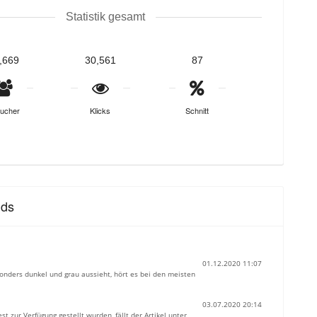
Statistik gesamt
,669
30,561
87
ucher
Klicks
Schnitt
nds
01.12.2020 11:07
onders dunkel und grau aussieht, hört es bei den meisten
03.07.2020 20:14
zur Verfügung gestellt wurden, fällt der Artikel unter