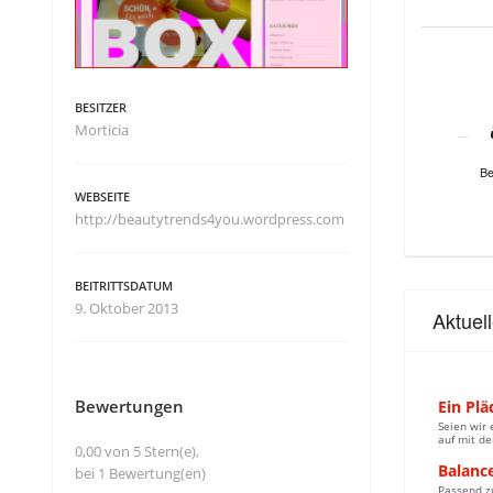
BESITZER
Morticia
Be
WEBSEITE
http://beautytrends4you.wordpress.com
BEITRITTSDATUM
9. Oktober 2013
Aktuel
Bewertungen
Ein Pl
Seien wir 
auf mit de
0,00 von 5 Stern(e),
Balanc
bei 1 Bewertung(en)
Passend zu