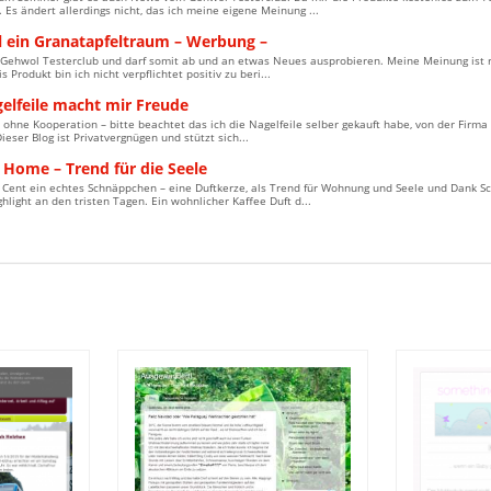
s ändert allerdings nicht, das ich meine eigene Meinung ...
 ein Granatapfeltraum – Werbung –
m Gehwol Testerclub und darf somit ab und an etwas Neues ausprobieren. Meine Meinung ist r
s Produkt bin ich nicht verpflichtet positiv zu beri...
gelfeile macht mir Freude
ohne Kooperation – bitte beachtet das ich die Nagelfeile selber gekauft habe, von der Firm
Dieser Blog ist Privatvergnügen und stützt sich...
 Home – Trend für die Seele
0 Cent ein echtes Schnäppchen – eine Duftkerze, als Trend für Wohnung und Seele und Da
ghlight an den tristen Tagen. Ein wohnlicher Kaffee Duft d...