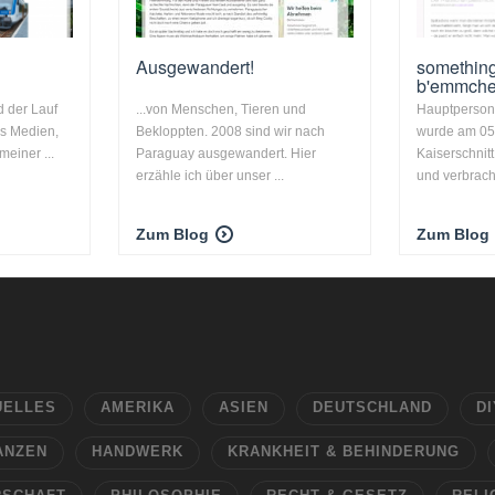
Ausgewandert!
somethin
b'emmch
d der Lauf
...von Menschen, Tieren und
Hauptperso
us Medien,
Bekloppten. 2008 sind wir nach
wurde am 05
meiner ...
Paraguay ausgewandert. Hier
Kaiserschnitt
erzähle ich über unser ...
und verbracht
Zum Blog
Zum Blog
UELLES
AMERIKA
ASIEN
DEUTSCHLAND
DI
ANZEN
HANDWERK
KRANKHEIT & BEHINDERUNG