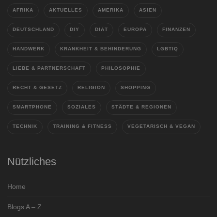
AFRIKA
AKTUELLES
AMERIKA
ASIEN
DEUTSCHLAND
DIY
DIÄT
EUROPA
FINANZEN
HANDWERK
KRANKHEIT & BEHINDERUNG
LGBTIQ
LIEBE & PARTNERSCHAFT
PHILOSOPHIE
RECHT & GESETZ
RELIGION
SHOPPING
SMARTPHONE
SOZIALES
STÄDTE & REGIONEN
TECHNIK
TRAINING & FITNESS
VEGETARISCH & VEGAN
Nützliches
Home
Blogs A – Z