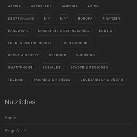
AFRIKA
AKTUELLES
AMERIKA
ASIEN
DEUTSCHLAND
DIY
DIÄT
EUROPA
FINANZEN
HANDWERK
KRANKHEIT & BEHINDERUNG
LGBTIQ
LIEBE & PARTNERSCHAFT
PHILOSOPHIE
RECHT & GESETZ
RELIGION
SHOPPING
SMARTPHONE
SOZIALES
STÄDTE & REGIONEN
TECHNIK
TRAINING & FITNESS
VEGETARISCH & VEGAN
Nützliches
Home
Blogs A – Z