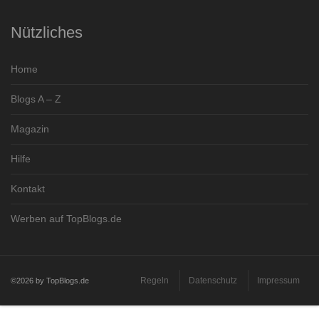
Nützliches
Home
Blogs A – Z
Magazin
Hilfe
Kontakt
Werben auf TopBlogs.de
Regeln
Datenschutz
Impressum
©2026 by TopBlogs.de