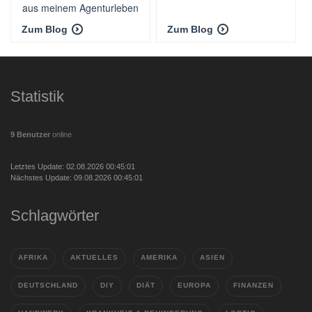
aus meinem Agenturleben
Zum Blog
Zum Blog
Statistik
9 Benutzer
online
Letztes Update: 02.08.2026 00:45:01
Nächstes Update: 09.08.2026 00:45:01
Schlagwörter
AFRIKA
AKTUELLES
AMERIKA
ASIEN
DEUTSCHLAND
DIY
DIÄT
EUROPA
FINANZEN