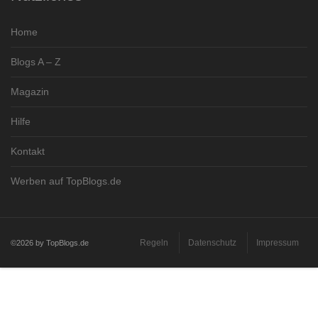
Home
Blogs A – Z
Magazin
Hilfe
Kontakt
Werben auf TopBlogs.de
Regeln
Datenschutz
Impressum
©2026 by TopBlogs.de