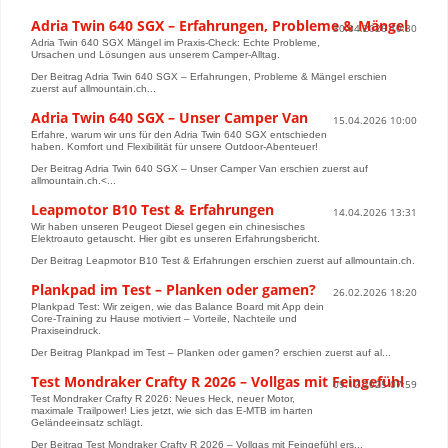
Adria Twin 640 SGX – Erfahrungen, Probleme & Mängel
30.04.2026 10:30
Adria Twin 640 SGX Mängel im Praxis-Check: Echte Probleme,
Ursachen und Lösungen aus unserem Camper-Alltag.
Der Beitrag Adria Twin 640 SGX – Erfahrungen, Probleme & Mängel erschien
zuerst auf allmountain.ch...
Adria Twin 640 SGX – Unser Camper Van
15.04.2026 10:00
Erfahre, warum wir uns für den Adria Twin 640 SGX entschieden
haben. Komfort und Flexibilität für unsere Outdoor-Abenteuer!
Der Beitrag Adria Twin 640 SGX – Unser Camper Van erschien zuerst auf
allmountain.ch.<...
Leapmotor B10 Test & Erfahrungen
14.04.2026 13:31
Wir haben unseren Peugeot Diesel gegen ein chinesisches
Elektroauto getauscht. Hier gibt es unseren Erfahrungsbericht.
Der Beitrag Leapmotor B10 Test & Erfahrungen erschien zuerst auf allmountain.ch.
Plankpad im Test – Planken oder gamen?
26.02.2026 18:20
Plankpad Test: Wir zeigen, wie das Balance Board mit App dein
Core-Training zu Hause motiviert – Vorteile, Nachteile und
Praxiseindruck.
Der Beitrag Plankpad im Test – Planken oder gamen? erschien zuerst auf al...
Test Mondraker Crafty R 2026 – Vollgas mit Feingefühl
09.12.2025 07:59
Test Mondraker Crafty R 2026: Neues Heck, neuer Motor,
maximale Trailpower! Lies jetzt, wie sich das E-MTB im harten
Geländeeinsatz schlägt.
Der Beitrag Test Mondraker Crafty R 2026 – Vollgas mit Feingefühl ers...