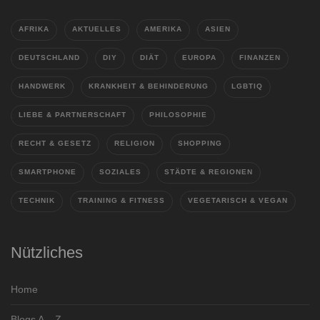
AFRIKA
AKTUELLES
AMERIKA
ASIEN
DEUTSCHLAND
DIY
DIÄT
EUROPA
FINANZEN
HANDWERK
KRANKHEIT & BEHINDERUNG
LGBTIQ
LIEBE & PARTNERSCHAFT
PHILOSOPHIE
RECHT & GESETZ
RELIGION
SHOPPING
SMARTPHONE
SOZIALES
STÄDTE & REGIONEN
TECHNIK
TRAINING & FITNESS
VEGETARISCH & VEGAN
Nützliches
Home
Blogs A – Z