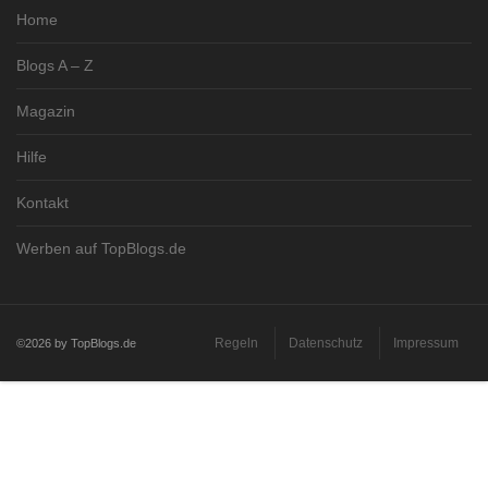
Home
Blogs A – Z
Magazin
Hilfe
Kontakt
Werben auf TopBlogs.de
Regeln
Datenschutz
Impressum
©2026 by TopBlogs.de