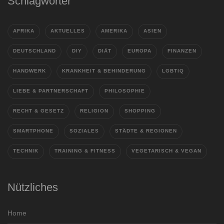
Schlagwörter
AFRIKA
AKTUELLES
AMERIKA
ASIEN
DEUTSCHLAND
DIY
DIÄT
EUROPA
FINANZEN
HANDWERK
KRANKHEIT & BEHINDERUNG
LGBTIQ
LIEBE & PARTNERSCHAFT
PHILOSOPHIE
RECHT & GESETZ
RELIGION
SHOPPING
SMARTPHONE
SOZIALES
STÄDTE & REGIONEN
TECHNIK
TRAINING & FITNESS
VEGETARISCH & VEGAN
Nützliches
Home