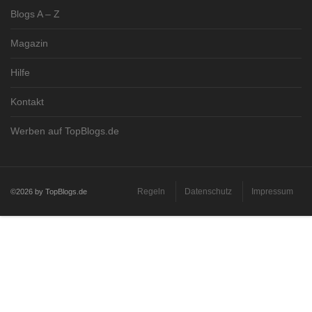
Blogs A – Z
Magazin
Hilfe
Kontakt
Werben auf TopBlogs.de
Regeln
Datenschutz
Impressum
©2026 by TopBlogs.de