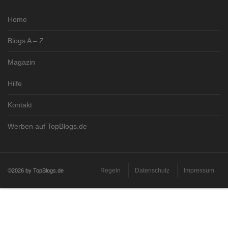
Home
Blogs A – Z
Magazin
Hilfe
Kontakt
Werben auf TopBlogs.de
Regeln
Datenschutz
Impressum
©2026 by TopBlogs.de