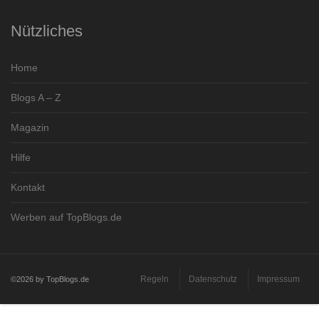
Nützliches
Home
Blogs A – Z
Magazin
Hilfe
Kontakt
Werben auf TopBlogs.de
Regeln
Datenschutz
Impressum
©2026 by TopBlogs.de