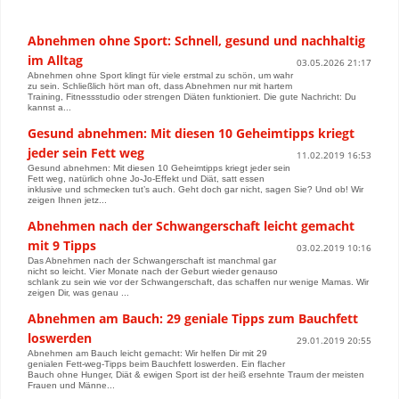
Abnehmen ohne Sport: Schnell, gesund und nachhaltig
im Alltag
03.05.2026 21:17
Abnehmen ohne Sport klingt für viele erstmal zu schön, um wahr
zu sein. Schließlich hört man oft, dass Abnehmen nur mit hartem
Training, Fitnessstudio oder strengen Diäten funktioniert. Die gute Nachricht: Du
kannst a...
Gesund abnehmen: Mit diesen 10 Geheimtipps kriegt
jeder sein Fett weg
11.02.2019 16:53
Gesund abnehmen: Mit diesen 10 Geheimtipps kriegt jeder sein
Fett weg, natürlich ohne Jo-Jo-Effekt und Diät, satt essen
inklusive und schmecken tut’s auch. Geht doch gar nicht, sagen Sie? Und ob! Wir
zeigen Ihnen jetz...
Abnehmen nach der Schwangerschaft leicht gemacht
mit 9 Tipps
03.02.2019 10:16
Das Abnehmen nach der Schwangerschaft ist manchmal gar
nicht so leicht. Vier Monate nach der Geburt wieder genauso
schlank zu sein wie vor der Schwangerschaft, das schaffen nur wenige Mamas. Wir
zeigen Dir, was genau ...
Abnehmen am Bauch: 29 geniale Tipps zum Bauchfett
loswerden
29.01.2019 20:55
Abnehmen am Bauch leicht gemacht: Wir helfen Dir mit 29
genialen Fett-weg-Tipps beim Bauchfett loswerden. Ein flacher
Bauch ohne Hunger, Diät & ewigen Sport ist der heiß ersehnte Traum der meisten
Frauen und Männe...