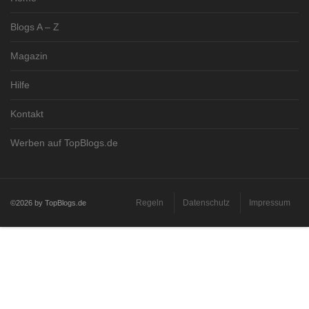
Blogs A – Z
Magazin
Hilfe
Kontakt
Werben auf TopBlogs.de
Regeln
Datenschutz
Impressum
©2026 by TopBlogs.de