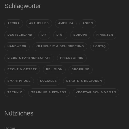
Schlagwörter
AFRIKA
AKTUELLES
AMERIKA
ASIEN
DEUTSCHLAND
DIY
DIÄT
EUROPA
FINANZEN
HANDWERK
KRANKHEIT & BEHINDERUNG
LGBTIQ
LIEBE & PARTNERSCHAFT
PHILOSOPHIE
RECHT & GESETZ
RELIGION
SHOPPING
SMARTPHONE
SOZIALES
STÄDTE & REGIONEN
TECHNIK
TRAINING & FITNESS
VEGETARISCH & VEGAN
Nützliches
Home