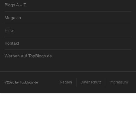
Blogs A – Z
Magazin
Hilfe
Kontakt
Werben auf TopBlogs.de
Regeln
Datenschutz
Impressum
©2026 by TopBlogs.de