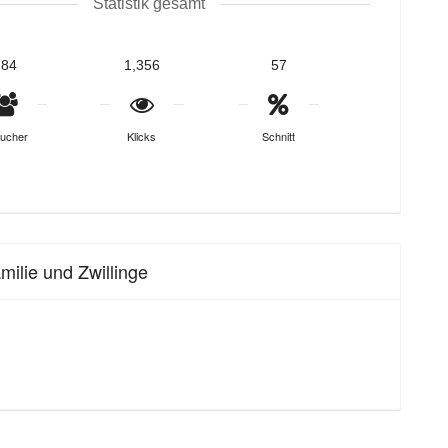
Statistik gesamt
784
1,356
57
ucher
Klicks
Schnitt
ilie und Zwillinge