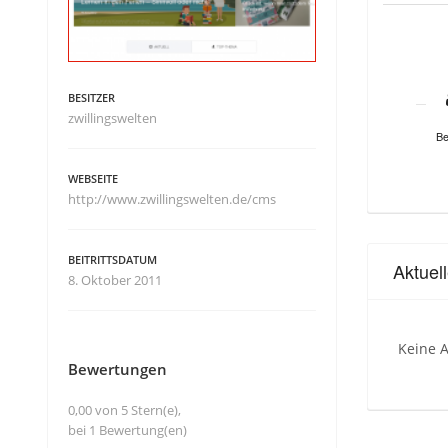
BESITZER
zwillingswelten
Be
WEBSEITE
http://www.zwillingswelten.de/cms
BEITRITTSDATUM
Aktuel
8. Oktober 2011
Keine A
Bewertungen
0,00 von 5 Stern(e),
bei 1 Bewertung(en)