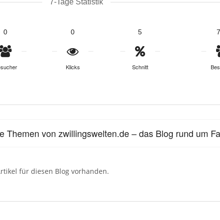
7-Tage Statistik
0
0
5
sucher
Klicks
Schnitt
Bes
le Themen von zwillingswelten.de – das Blog rund um Fam
rtikel für diesen Blog vorhanden.