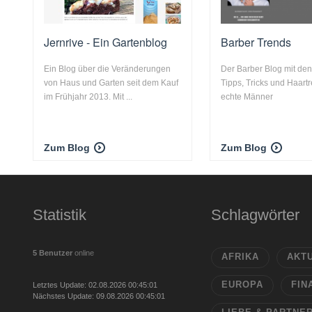
Jernrive - Ein Gartenblog
Barber Trends
Ein Blog über die Veränderungen
Der Barber Blog mit de
von Haus und Garten seit dem Kauf
Tipps, Tricks und Haartr
im Frühjahr 2013. Mit ...
echte Männer
Zum Blog
Zum Blog
Statistik
Schlagwörter
5 Benutzer
online
AFRIKA
AKT
EUROPA
FIN
Letztes Update: 02.08.2026 00:45:01
Nächstes Update: 09.08.2026 00:45:01