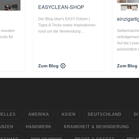
EASYCLEAN-SHOP
einzigart
Der Blog über's EASY Putzen |
Tipps & Tricks sowie Inspirationen
n neusten
Selbermachen
rund um die Verwendung ...
ends für
selbstgemach
Auf die Lese
wöchentlich n
Zum Blog
Zum Blog
UELLES
AMERIKA
ASIEN
DEUTSCHLAND
DI
ANZEN
HANDWERK
KRANKHEIT & BEHINDERUNG