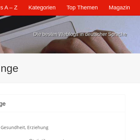
s A – Z
Kategorien
Top Themen
Magazin
Die besten Weblogs in deutscher Sprache
inge
nge
, Gesundheit, Erziehung