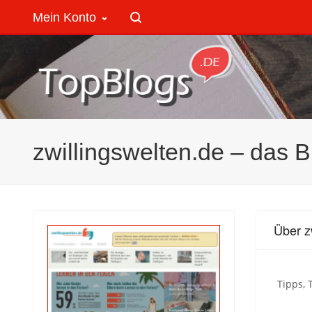
Mein Konto
zwillingswelten.de – das B
Über z
Tipps, 