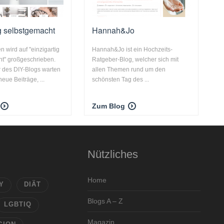
ig selbstgemacht
Hannah&Jo
 wird auf "einzigartig
Hannah&Jo ist ein Hochzeits-
t" großgeschrieben.
Ratgeber-Blog, welcher sich mit
r des DIY-Blogs warten
allen Themen rund um den
eue Beiträge, ...
schönsten Tag des ...
Zum Blog
Nützliches
Home
Y
DIÄT
Blogs A – Z
LGBTIQ
Magazin