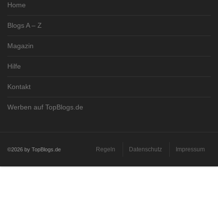
Home
Blogs A – Z
Magazin
Hilfe
Kontakt
Werben auf TopBlogs.de
Regeln
Datenschutz
Impressum
©2026 by TopBlogs.de