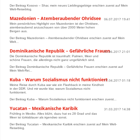
Der Beitrag Kosovo – Shar, mein neues Lieblingsgebirge erschien zuerst auf Mein
Welt-Reiseblog.
Mazedonien – Atemberaubender Ohridsee
06.07.2017 19:41
Mein persönliches Highlight von Mazedonien ist der Ohridsee,
atemberaubend anzuschauen von über 2000 Meter hohen
Bergen aus.
Der Beitrag Mazedonien – Atemberaubender Ohridsee erschien zuerst auf Mein
Welt...
Dominikanische Republik – Gefährliche Frauen
01.06.2017 21:01
Die Dominikanische Republik ist traumhaft: Palmen, Meer und
schöne Frauen, die allerdings nicht ganz ungefährlich sind.
Der Beitrag Dominikanische Republik – Gefährliche Frauen erschien zuerst auf
Mein Welt-Rei...
Kuba – Warum Sozialismus nicht funktioniert
17.04.2017 01:18
Meine Reise durch Kuba war wie ein Flashback in meine Kindheit
in der DDR. Und mir wurde klar, warum Sozialismus nicht
funktioniert.
Der Beitrag Kuba – Warum Sozialismus nicht funktioniert erschien zuerst...
Yucatan – Mexikanische Karibik
31.03.2017 14:38
Frühling in Mexiko. Alles blüht, dazu hat es 28 Grad und das
Meer ist türkisblauer als irgendwo sonst.
Der Beitrag Yucatan – Mexikanische Karibik erschien zuerst auf Mein Welt-
Reiseblog.