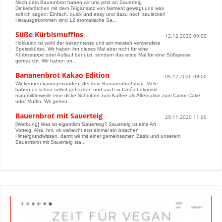
Nach dem Bauernbrot haben wir uns jetzt an Sauerteig
Dinkelbrötchen mit dem Teigansatz von fairment gewagt und was
soll ich sagen: Einfach, quick und easy und dazu noch saulecker!
Herausgekommen sind 12 aromatische Sa...
Süße Kürbismuffins
12.12.2020 09:00
Hokkaido ist wohl der bekannteste und am meisten verwendete
Speisekürbis. Wir haben ihn dieses Mal aber nicht für eine
Kürbissuppe oder Auflauf benutzt, sondern das erste Mal für eine Süßspeise
gebraucht. Wir haben un...
Bananenbrot Kakao Edition
05.12.2020 09:00
Wir kennen kaum jemanden, der kein Bananenbrot mag. Viele
haben es schon selbst gebacken und auch in Cafés bekommt
man mittlerweile eine dicke Scheiben zum Kaffee als Alternative zum Carrot Cake
oder Muffin. Wir gehen...
Bauernbrot mit Sauerteig
29.11.2020 11:00
[Werbung] Was ist eigentlich Sauerteig? Sauerteig ist eine Art
Vorteig. Aha, hm, ok vielleicht erst einmal ein bisschen
Hintergrundwissen, damit wir mit einer gemeinsamen Basis und unserem
Bauernbrot mit Sauerteig sta...