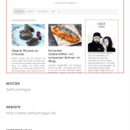
BESITZER
ZeitFuerVegan
WEBSEITE
http://www.zeitfuervegan.de