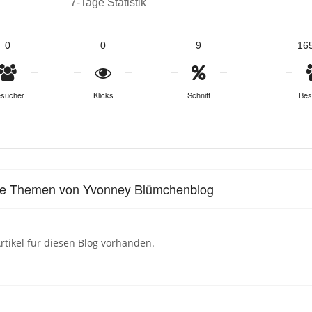
7-Tage Statistik
0
0
9
16
sucher
Klicks
Schnitt
Bes
le Themen von Yvonney Blümchenblog
rtikel für diesen Blog vorhanden.