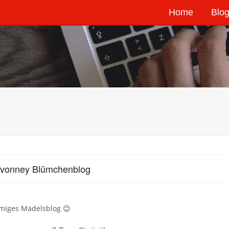
Home
Blog
Yvonney Blümchenblog
umiges Mädelsblog 😉