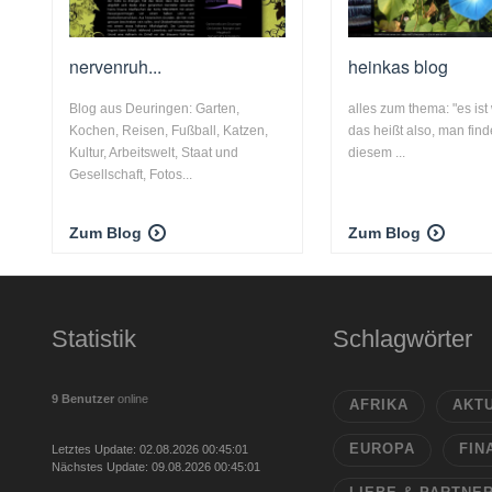
nervenruh...
heinkas blog
Blog aus Deuringen: Garten,
alles zum thema: "es ist 
Kochen, Reisen, Fußball, Katzen,
das heißt also, man find
Kultur, Arbeitswelt, Staat und
diesem ...
Gesellschaft, Fotos...
Zum Blog
Zum Blog
Statistik
Schlagwörter
9 Benutzer
online
AFRIKA
AKT
EUROPA
FIN
Letztes Update: 02.08.2026 00:45:01
Nächstes Update: 09.08.2026 00:45:01