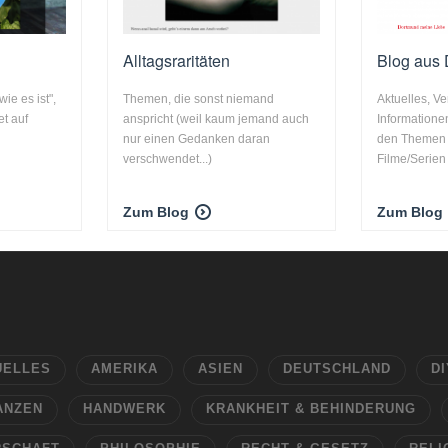
Alltagsraritäten
Blog aus
wie es ist",
Themen, die sonst niemand
Aktuelles, V
et auf
anspricht (weil kaum jemand auch
Informatione
nur einen Gedanken daran
den Themen 
verschwendet...)
Filme/Serien
Zum Blog
Zum Blog
UELLES
AMERIKA
ASIEN
DEUTSCHLAND
DI
ANZEN
HANDWERK
KRANKHEIT & BEHINDERUNG