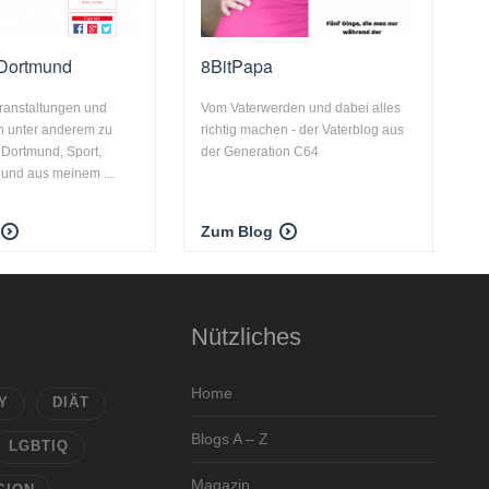
 Dortmund
8BitPapa
eranstaltungen und
Vom Vaterwerden und dabei alles
n unter anderem zu
richtig machen - der Vaterblog aus
Dortmund, Sport,
der Generation C64
 und aus meinem ...
Zum Blog
Nützliches
Home
Y
DIÄT
Blogs A – Z
LGBTIQ
Magazin