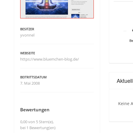
BESITZER
yvonnel
Be
WEBSEITE
https://www.bluemchen-blog.de/
BEITRITTSDATUM
Aktuel
7. Mai 2008
Keine A
Bewertungen
0,00 von 5 Stern(e),
bei 1 Bewertung(en)