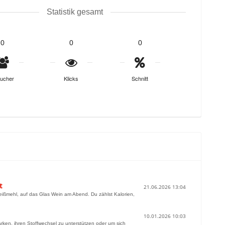
Statistik gesamt
0
0
0
ucher
Klicks
Schnitt
t
21.06.2026 13:04
 Weißmehl, auf das Glas Wein am Abend. Du zählst Kalorien,
10.01.2026 10:03
ärken, ihren Stoffwechsel zu unterstützen oder um sich