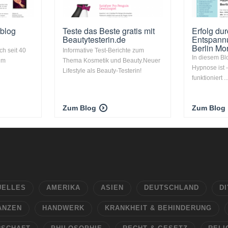
blog
Teste das Beste gratis mit
Erfolg du
Beautytesterin.de
Entspann
Berlin Mor
ch seit 40
Informative Test-Berichte zum
In diesem Bl
um
Thema Kosmetik und Beauty.Neuer
Hypnose ist -
Lifestyle als Beauty-Testerin!
funktioniert ..
Zum Blog
Zum Blog
UELLES
AMERIKA
ASIEN
DEUTSCHLAND
DI
ANZEN
HANDWERK
KRANKHEIT & BEHINDERUNG