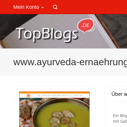
Mein Konto
www.ayurveda-ernaehrun
Über 
Ein Blo
mit Gab