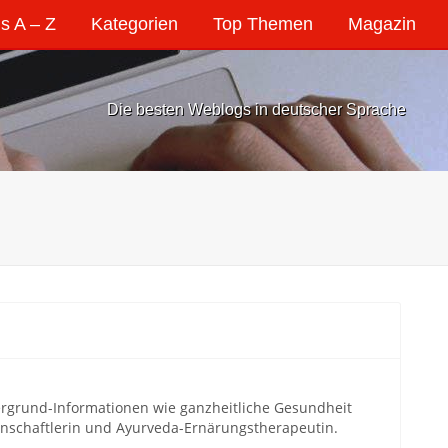
s A – Z
Kategorien
Top Themen
Magazin
Die besten Weblogs in deutscher Sprache
ergrund-Informationen wie ganzheitliche Gesundheit
enschaftlerin und Ayurveda-Ernärungstherapeutin.