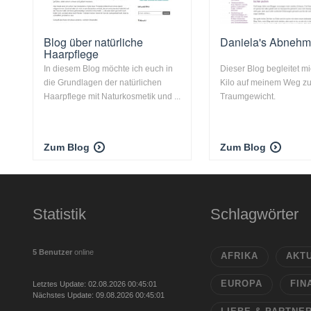
Blog über natürliche
Daniela's Abnehm
Haarpflege
In diesem Blog möchte ich euch in
Dieser Blog begleitet mi
die Grundlagen der natürlichen
Kilo auf meinem Weg z
Haarpflege mit Naturkosmetik und ...
Traumgewicht.
Zum Blog
Zum Blog
Statistik
Schlagwörter
5 Benutzer
online
AFRIKA
AKT
EUROPA
FIN
Letztes Update: 02.08.2026 00:45:01
Nächstes Update: 09.08.2026 00:45:01