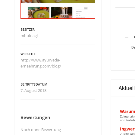
BESITZER
mhufnagl
Be
WEBSEITE
http://www.ayurveda-
ernaehrung.com/blog/
BEITRITTSDATUM
Aktuel
7. August 2018
Warum 
Bewertungen
Zuletzt ak
und trotzd
Ingwerw
Noch ohne Bewertung
Zuletzt ak