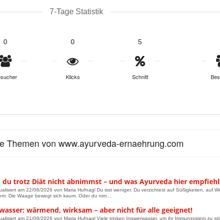
7-Tage Statistik
0
0
5
sucher
Klicks
Schnitt
Bes
le Themen von www.ayurveda-ernaehrung.com
du trotz Diät nicht abnimmst – und was Ayurveda hier empfiehl
tualisiert am 22/06/2026 von Maria Hufnagl Du isst weniger. Du verzichtest auf Süßigkeiten, auf
em: Die Waage bewegt sich kaum. Oder du nim...
asser: wärmend, wirksam – aber nicht für alle geeignet!
tualisiert am 21/06/2026 von Maria Hufnagl Viele trinken Ingwerwasser, um ihr Immunsystem zu st