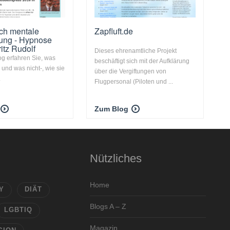
rch mentale
Zapfluft.de
ung - Hypnose
itz Rudolf
Dieses ehrenamtliche Projekt
og erfahren Sie, was
beschäftigt sich mit der Aufklärung
 und was nicht-, wie sie
über die Vergiftungen von
.
Flugpersonal (Piloten und ...
Zum Blog
Nützliches
Home
Y
DIÄT
Blogs A – Z
LGBTIQ
Magazin